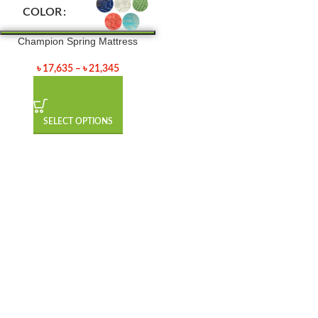
COLOR
Champion Spring Mattress
৳
17,635
–
৳
21,345
SELECT OPTIONS