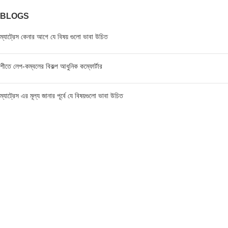
BLOGS
ম্যাট্রেস কেনার আগে যে বিষয় গুলো ভাবা উচিত
শীতে লেপ-কম্বলের বিকল্প আধুনিক কম্ফোর্টার
ম্যাট্রেস এর মূল্য জানার পূর্বে যে বিষয়গুলো ভাবা উচিত
FIND US AT USA
1201 Avenue K, Apt: 1I, Brooklyn, New York, USA
Call / WhatsApp :
+19293098092
Email :
anis@championgroupbd.com
Champion Group – Leading Manufacturer and Seller of
Foam, Mattress, Pillow, and Comforter in Bangladesh