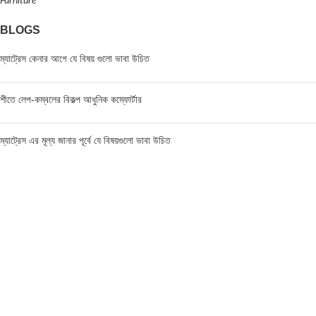
Furniture
BLOGS
ম্যাট্রেস কেনার আগে যে বিষয় গুলো ভাবা উচিত
শীতে লেপ-কম্বলের বিকল্প আধুনিক কম্ফোর্টার
ম্যাট্রেস এর মূল্য জানার পূর্বে যে বিষয়গুলো ভাবা উচিত
FIND US AT USA
1201 Avenue K, Apt: 1I, Brooklyn, New York, USA
Call / WhatsApp :
+19293098092
Email :
anis@championgroupbd.com
Champion Group – Leading Manufacturer and Seller of
Foam, Mattress, Pillow, and Comforter in Bangladesh