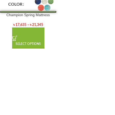
COLOR
Champion Spring Mattress
৳
17,635
–
৳
21,345
SELECT OPTIONS