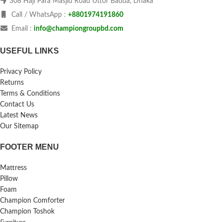
308 Haji Para Masjid Road Uttor Badda, Dhaka
Call / WhatsApp :
+8801974191860
Email :
info@championgroupbd.com
USEFUL LINKS
Privacy Policy
Returns
Terms & Conditions
Contact Us
Latest News
Our Sitemap
FOOTER MENU
Mattress
Pillow
Foam
Champion Comforter
Champion Toshok