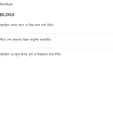
Furniture
BLOGS
ম্যাট্রেস কেনার আগে যে বিষয় গুলো ভাবা উচিত
শীতে লেপ-কম্বলের বিকল্প আধুনিক কম্ফোর্টার
ম্যাট্রেস এর মূল্য জানার পূর্বে যে বিষয়গুলো ভাবা উচিত
FIND US AT USA
1201 Avenue K, Apt: 1I, Brooklyn, New York, USA
Call / WhatsApp :
+19293098092
Email :
anis@championgroupbd.com
Champion Group – Leading Manufacturer and Seller of