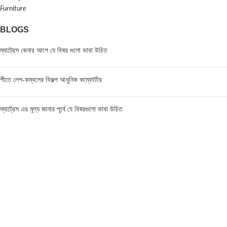
Furniture
BLOGS
ম্যাট্রেস কেনার আগে যে বিষয় গুলো ভাবা উচিত
শীতে লেপ-কম্বলের বিকল্প আধুনিক কম্ফোর্টার
ম্যাট্রেস এর মূল্য জানার পূর্বে যে বিষয়গুলো ভাবা উচিত
FIND US AT USA
1201 Avenue K, Apt: 1I, Brooklyn, New York, USA
Call / WhatsApp :
+19293098092
Email :
anis@championgroupbd.com
Champion Group – Leading Manufacturer and Seller of