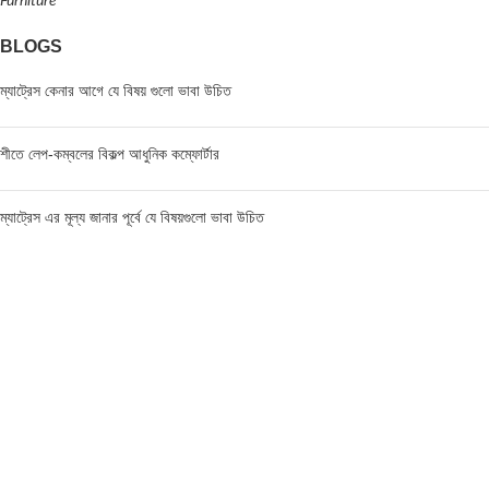
Furniture
BLOGS
ম্যাট্রেস কেনার আগে যে বিষয় গুলো ভাবা উচিত
শীতে লেপ-কম্বলের বিকল্প আধুনিক কম্ফোর্টার
ম্যাট্রেস এর মূল্য জানার পূর্বে যে বিষয়গুলো ভাবা উচিত
FIND US AT USA
1201 Avenue K, Apt: 1I, Brooklyn, New York, USA
Call / WhatsApp :
+19293098092
Email :
anis@championgroupbd.com
Champion Group – Leading Manufacturer and Seller of
Foam, Mattress, Pillow, and Comforter in Bangladesh