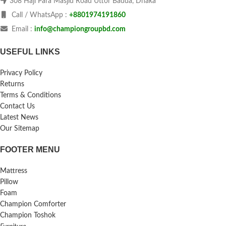
308 Haji Para Masjid Road Uttor Badda, Dhaka
Call / WhatsApp :
+8801974191860
Email :
info@championgroupbd.com
USEFUL LINKS
Privacy Policy
Returns
Terms & Conditions
Contact Us
Latest News
Our Sitemap
FOOTER MENU
Mattress
Pillow
Foam
Champion Comforter
Champion Toshok