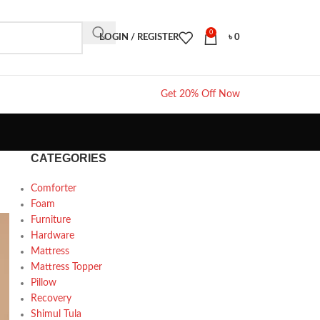
0
LOGIN / REGISTER
৳
0
Get 20% Off Now
CATEGORIES
Comforter
Foam
Furniture
Hardware
Mattress
Mattress Topper
Pillow
Recovery
Shimul Tula