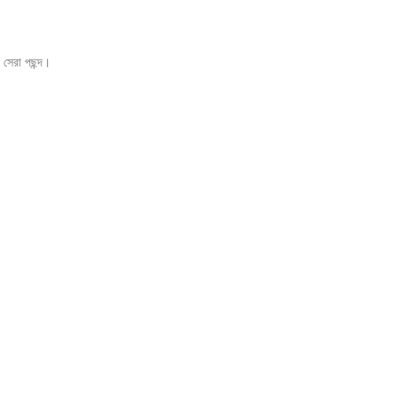
 সেরা পছন্দ।