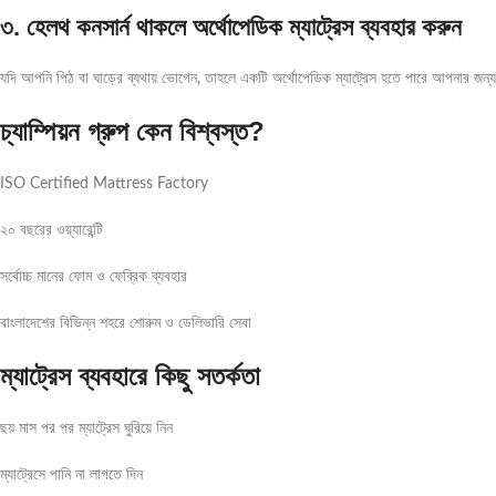
৩. হেলথ কনসার্ন থাকলে অর্থোপেডিক ম্যাট্রেস ব্যবহার করুন
যদি আপনি পিঠ বা ঘাড়ের ব্যথায় ভোগেন, তাহলে একটি অর্থোপেডিক ম্যাট্রেস হতে পারে আপনার জন্য
চ্যাম্পিয়ন গ্রুপ কেন বিশ্বস্ত?
ISO Certified Mattress Factory
২০ বছরের ওয়্যারেন্টি
সর্বোচ্চ মানের ফোম ও ফেব্রিক ব্যবহার
বাংলাদেশের বিভিন্ন শহরে শোরুম ও ডেলিভারি সেবা
ম্যাট্রেস ব্যবহারে কিছু সতর্কতা
ছয় মাস পর পর ম্যাট্রেস ঘুরিয়ে নিন
ম্যাট্রেসে পানি না লাগতে দিন