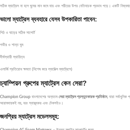
সঠিক ম্যাট্রেস না হলে ঘুমের মান কমে যায় এবং শরীরের উপর নেতিবাচক প্রভাব পড়ে। একটি নিম্নমানে
ভালো ম্যাট্রেস ব্যবহারে যেসব উপকারিতা পাবেন:
পিঠ ও ঘাড়ের সঠিক সাপোর্ট
গভীর ও শান্ত ঘুম
দীর্ঘস্থায়ী স্থায়িত্ব
এলার্জি প্রতিরোধ ক্ষমতা (বিশেষ করে ল্যাটেক্স ম্যাট্রেসে)
চ্যাম্পিয়ন গ্রুপের ম্যাট্রেস কেন সেরা?
Champion Group
বাংলাদেশের অন্যতম
সেরা ম্যাট্রেস প্রস্তুতকারক প্রতিষ্ঠান
, যারা সর্বাধুনিক
আরামদায়কই নয়, বরং স্বাস্থ্যকর এবং টেকসইও।
জনপ্রিয় ম্যাট্রেস মডেলসমূহ:
Champion 4G Foam Mattress
– উন্নত স্পাইন সাপোর্টের জন্য